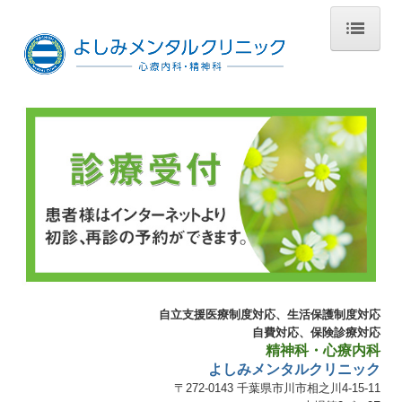
ホーム
医師の紹介
当院について
初診のご案内
交通案内
スタッフ募集
自立支援医療制度対応、生活保護制度対応
自費対応、保険診療対応
精神科・心療内科
よしみメンタルクリニック
〒272-0143
千葉県市川市相之川4-15-11