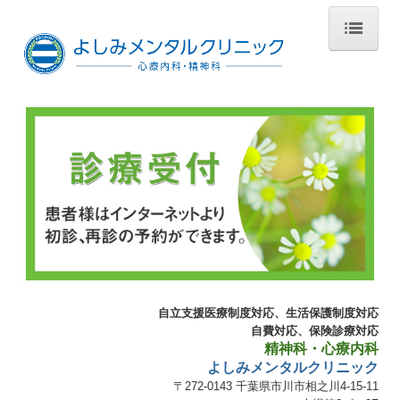
ホーム
医師の紹介
当院について
初診のご案内
交通案内
スタッフ募集
自立支援医療制度対応、生活保護制度対応
自費対応、保険診療対応
精神科・心療内科
よしみメンタルクリニック
〒272-0143
千葉県市川市相之川4-15-11